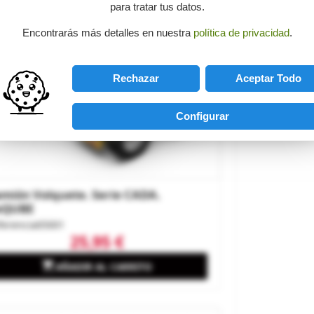
para tratar tus datos.
Encontrarás más detalles en nuestra
política de privacidad
.
Rechazar
Aceptar Todo
Configurar
mión Volquete. Serie CADA.
eQUBE
ferencia
65001
25,95 €

AÑADIR AL CARRITO