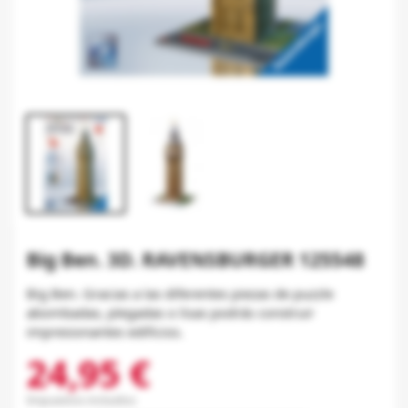
Big Ben. 3D. RAVENSBURGER 125548
Big Ben. Gracias a las diferentes piezas de puzzle
abombadas, plegadas o lisas podrás construir
impresionantes edificios.
24,95 €
Impuestos incluidos