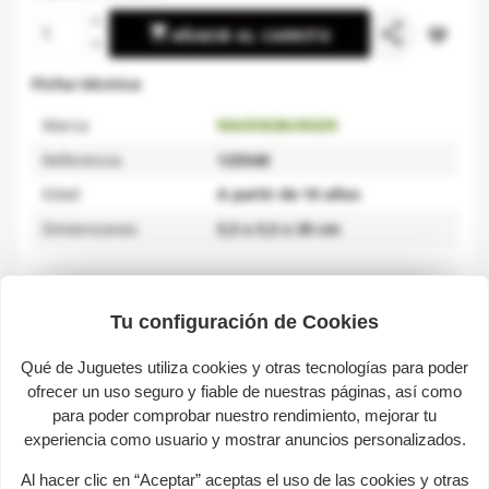
share

favorite_border
AÑADIR AL CARRITO
Ficha técnica
Marca
RAVENSBURGER
Referencia
125548
Edad
A partir de 10 años
Dimensiones
5,5 x 5,5 x 39 cm
Descripción
Tu configuración de Cookies
Qué de Juguetes utiliza cookies y otras tecnologías para poder
ofrecer un uso seguro y fiable de nuestras páginas, así como
Big Ben. Gracias a las diferentes piezas de puzzle
para poder comprobar nuestro rendimiento, mejorar tu
abombadas, plegadas o lisas podrás construir
experiencia como usuario y mostrar anuncios personalizados.
impresionantes edificios. La precisión de estas piezas
de plástico te permitiran crear una construcción estable
Al hacer clic en “Aceptar” aceptas el uso de las cookies y otras