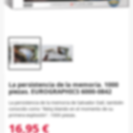
La persistencia de la memoria. 1000
piezas. EUROGRAPHICS 6000-0842
La persistencia de la memoria de Salvador Dalí, también
conocido como "Reloj blando en el momento de su
primera explosión". 1000 piezas.
16,95 €