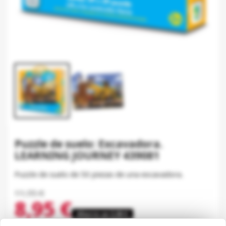
Puzzle de suelo: Excavadora.
LEARNING JOURNEY 439081
Puzzle de suelo de 50 piezas de una excavadora.
11,95 €
8,95 €
Ahorre un 3,00 €
Impuestos incluidos