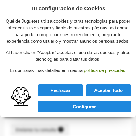
Tu configuración de Cookies
share

favorite_border
AÑADIR AL CARRITO
Qué de Juguetes utiliza cookies y otras tecnologías para poder
Ficha técnica
ofrecer un uso seguro y fiable de nuestras páginas, así como
para poder comprobar nuestro rendimiento, mejorar tu
Dimensiones
92 x 61 cm
experiencia como usuario y mostrar anuncios personalizados.
Al hacer clic en “Aceptar” aceptas el uso de las cookies y otras
tecnologías para tratar tus datos.
Descripción
Encontrarás más detalles en nuestra
política de privacidad
.
Puzzle de suelo de 50 piezas de una excavadora.
Rechazar
Aceptar Todo
Lógica y Habilidad
-
Puzzles
-
Infantiles
Configurar
Consultas sobre este producto
help
Envíanos tu consulta