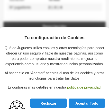
Nº jugadores
2 | 3 | 4
Descripción
Tu configuración de Cookies
Rompecabezas de animales salvajes de suelo.
Qué de Juguetes utiliza cookies y otras tecnologías para poder
26 piezas gigantes de rompecabezas de doble cara.
ofrecer un uso seguro y fiable de nuestras páginas, así como
Más de 3 metros.
para poder comprobar nuestro rendimiento, mejorar tu
experiencia como usuario y mostrar anuncios personalizados.
Lógica y Habilidad
-
Puzzles
-
Infantiles
Al hacer clic en “Aceptar” aceptas el uso de las cookies y otras
tecnologías para tratar tus datos.
GPSR. Reglamento sobre seguridad general de
los productos
Encontrarás más detalles en nuestra
política de privacidad
.
Rechazar
Aceptar Todo
Marca:
SHUFFLE