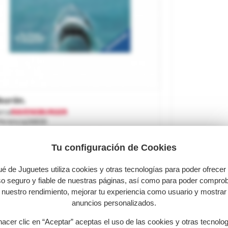
burón.
rca
RAVENSBURGER
ferencia
26830
24,90 €
52,95 €
Tu configuración de Cookies

AÑADIR AL CARRITO
é de Juguetes utiliza cookies y otras tecnologías para poder ofrecer
o seguro y fiable de nuestras páginas, así como para poder compro
nuestro rendimiento, mejorar tu experiencia como usuario y mostrar
¡En oferta!
anuncios personalizados.
0 €
hacer clic en “Aceptar” aceptas el uso de las cookies y otras tecnolo