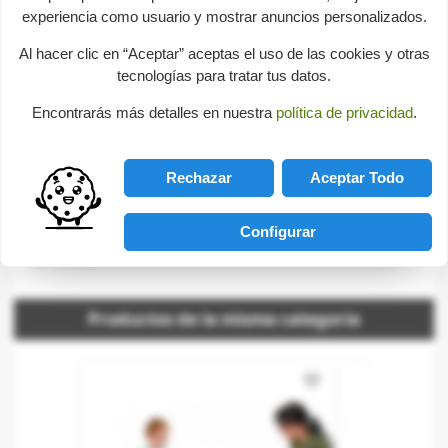
experiencia como usuario y mostrar anuncios personalizados.
País del representante:
España
Dirección:
Calle Córdoba, 15 03440 Ibi
Al hacer clic en “Aceptar” aceptas el uso de las cookies y otras
tecnologías para tratar tus datos.
Email:
info@colorbaby.es
Encontrarás más detalles en nuestra
política de privacidad
.
Consultas sobre este producto
Rechazar
Aceptar Todo
help
Envíanos tu consulta
Configurar
¡Sé el primero en hacer una pregunta sobre este
producto!
Productos de la misma categoria
favorite_border