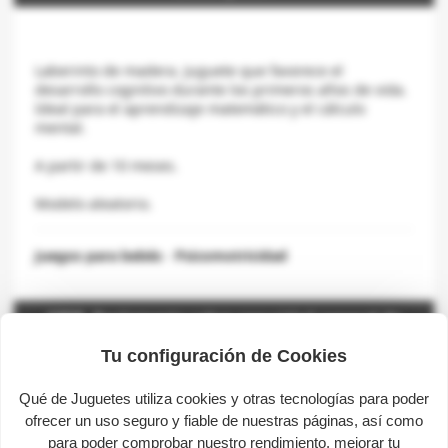
Laberinto de madera. Juguete que favorece el
desarrollo cognitivo durante los primeros años de vida.
Ideal para el aprendizaje matemático y el cálculo
mental.
A partir de 10 meses.
Modelo aleatorio.
Juegos para bebés
-
Psicomotricidad
GPSR. Reglamento sobre seguridad general de
los productos
Tu configuración de Cookies
Qué de Juguetes utiliza cookies y otras tecnologías para poder
Marca:
COLORBABY
ofrecer un uso seguro y fiable de nuestras páginas, así como
Representante:
Color Baby SL
para poder comprobar nuestro rendimiento, mejorar tu