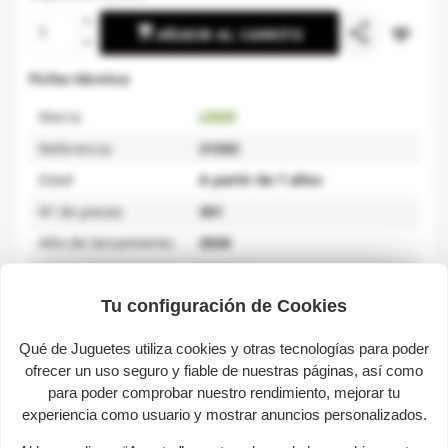
share

favorite_border
AÑADIR AL CARRITO
Ficha técnica
Marca
LEGO
Referencia
21593
Edad
A partir de 7 años
Nº de piezas
301
Año de lanzamiento
2026
Material
Plástico
Tu configuración de Cookies
Qué de Juguetes utiliza cookies y otras tecnologías para poder
Descripción
ofrecer un uso seguro y fiable de nuestras páginas, así como
para poder comprobar nuestro rendimiento, mejorar tu
experiencia como usuario y mostrar anuncios personalizados.
Aventura de la Primera Noche de la gama LEGO
Minecraft.