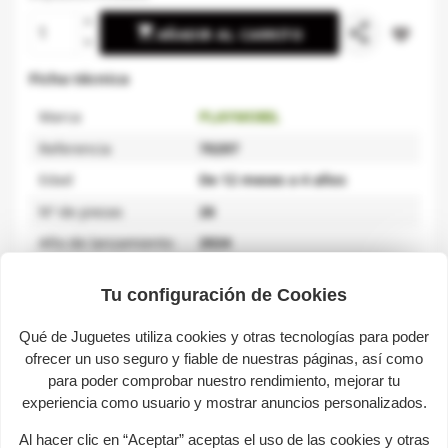
share

favorite_border
AÑADIR AL CARRITO
Ficha técnica
Marca
PLAYMOBIL
Referencia
70297
Edad
De 12 meses a 4 años
Nº de piezas
26
Año de lanzamiento
2024
Material
Plástico
Tu configuración de Cookies
Qué de Juguetes utiliza cookies y otras tecnologías para poder
Descripción
ofrecer un uso seguro y fiable de nuestras páginas, así como
para poder comprobar nuestro rendimiento, mejorar tu
experiencia como usuario y mostrar anuncios personalizados.
Celebra las Navidades con este calendario de adviento
para los más pequeños de la casa. Detrás de cada
Al hacer clic en “Aceptar” aceptas el uso de las cookies y otras