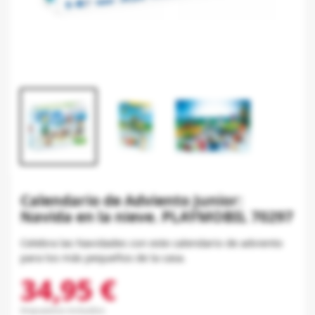
Calendario de Adviento Junior:
Navida en la nieve. PLAYMOBIL 70297
Celebra las Navidades con este calendario de adviento
para los más pequeños de la casa.
34,95 €
Impuestos incluidos