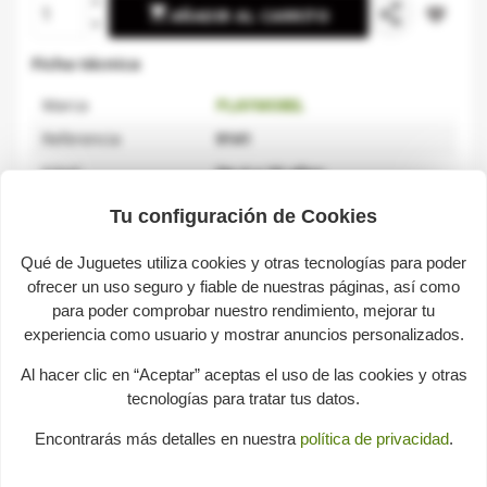
share

favorite_border
AÑADIR AL CARRITO
Ficha técnica
Marca
PLAYMOBIL
Referencia
9141
Edad
De 4 a 10 años
Tu configuración de Cookies
Descripción
Qué de Juguetes utiliza cookies y otras tecnologías para poder
ofrecer un uso seguro y fiable de nuestras páginas, así como
para poder comprobar nuestro rendimiento, mejorar tu
Hada con ciervos.
experiencia como usuario y mostrar anuncios personalizados.
Al hacer clic en “Aceptar” aceptas el uso de las cookies y otras
Playmobil
-
Princesas y Hadas
tecnologías para tratar tus datos.
Encontrarás más detalles en nuestra
política de privacidad
.
GPSR. Reglamento sobre seguridad general de
los productos