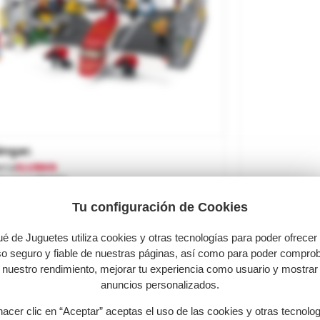
ngar.
rca
SLUBAN
ferencia
B0372
38,34 €
48,34 €
Tu configuración de Cookies

AÑADIR AL CARRITO
é de Juguetes utiliza cookies y otras tecnologías para poder ofrecer
o seguro y fiable de nuestras páginas, así como para poder compro
nuestro rendimiento, mejorar tu experiencia como usuario y mostrar
anuncios personalizados.
¡En oferta!
hacer clic en “Aceptar” aceptas el uso de las cookies y otras tecnolo
%