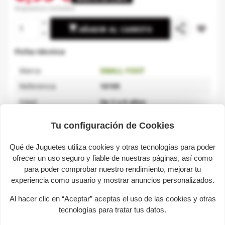
Impuestos incluidos
share

favorite_border
AÑADIR AL CARRITO
Ficha técnica
Marca
SMALL FOOT
Referencia
10195
Edad
De 3 a 8 años
Dimensiones
25 x 8 x 26 cm
Tu configuración de Cookies
Material
Madera
Qué de Juguetes utiliza cookies y otras tecnologías para poder
ofrecer un uso seguro y fiable de nuestras páginas, así como
para poder comprobar nuestro rendimiento, mejorar tu
Descripción
experiencia como usuario y mostrar anuncios personalizados.
Al hacer clic en “Aceptar” aceptas el uso de las cookies y otras
Granja con animales. Granja de madera para montar
tecnologías para tratar tus datos.
con animales.