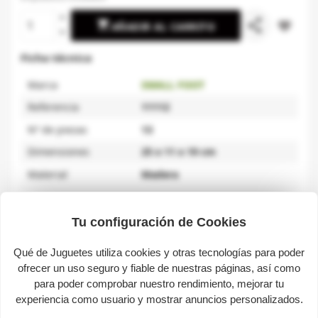
share

favorite_border
AÑADIR AL CARRITO
Ficha técnica
Marca
SMALL FOOT
Referencia
11112
Nº de piezas
13
Dimensiones
25 x 11 x 19 cm
Material
Madera
Tu configuración de Cookies
Descripción
Qué de Juguetes utiliza cookies y otras tecnologías para poder
ofrecer un uso seguro y fiable de nuestras páginas, así como
Caja de juego, bomberos.
para poder comprobar nuestro rendimiento, mejorar tu
experiencia como usuario y mostrar anuncios personalizados.
¿Están todos los bomberos listos para la acción?
Simplemente abra la maleta y despliegue un mundo de