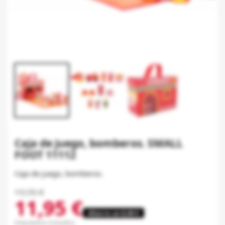
Caja de juego, bomberos. SMALL
FOOT 11112
Caja de juego, bomberos.
19,95 €
11,95 €
Ahorre un 8,00 €
Impuestos incluidos