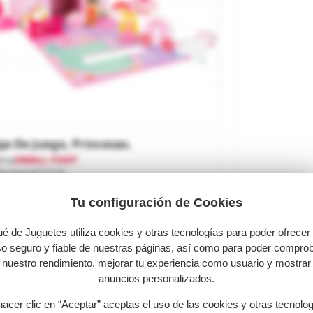
ja De Juego, Princesas.
rca
SMALL FOOT
ferencia
11114
11,95 €
19,95 €
Tu configuración de Cookies

AÑADIR AL CARRITO
é de Juguetes utiliza cookies y otras tecnologías para poder ofrecer
o seguro y fiable de nuestras páginas, así como para poder compro
nuestro rendimiento, mejorar tu experiencia como usuario y mostrar
anuncios personalizados.
hacer clic en “Aceptar” aceptas el uso de las cookies y otras tecnolo