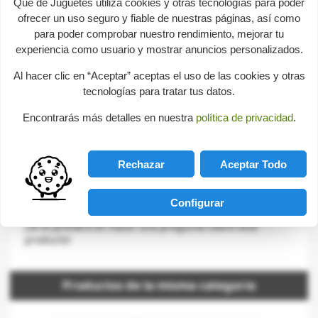
Qué de Juguetes utiliza cookies y otras tecnologías para poder
Descripción
ofrecer un uso seguro y fiable de nuestras páginas, así como
para poder comprobar nuestro rendimiento, mejorar tu
experiencia como usuario y mostrar anuncios personalizados.
Kit de cocina - Carne. BP.
Al hacer clic en “Aceptar” aceptas el uso de las cookies y otras
Incluye cuchillo de madera para aprender a cortar.
tecnologías para tratar tus datos.
Juegos de imitación
-
Oficios y hogar
Encontrarás más detalles en nuestra
política de privacidad
.
Consultas sobre este producto
Rechazar
Aceptar Todo
help
Envíanos tu consulta
Configurar
¡Sé el primero en hacer una pregunta sobre este
producto!
Productos de la misma categoria