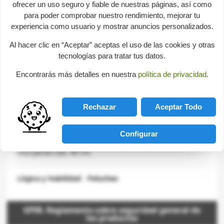
share
ofrecer un uso seguro y fiable de nuestras páginas, así como

favorite_border
AÑADIR AL CARRITO
para poder comprobar nuestro rendimiento, mejorar tu
experiencia como usuario y mostrar anuncios personalizados.
Ficha técnica
Al hacer clic en “Aceptar” aceptas el uso de las cookies y otras
Marca
NICI
tecnologías para tratar tus datos.
Referencia
44062
Encontrarás más detalles en nuestra
política de privacidad
.
Longitud
40 cm
Rechazar
Aceptar Todo
Descripción
Configurar
Oso pardo Lee, 40 cm.
Lógica y Habilidad
-
Peluches
GPSR. Reglamento sobre seguridad general de
los productos