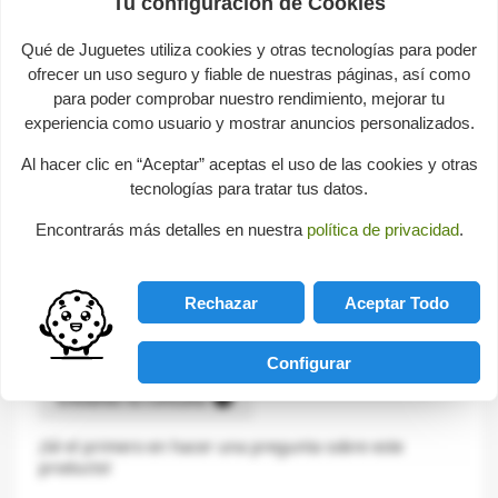
Tu configuración de Cookies
Qué de Juguetes utiliza cookies y otras tecnologías para poder
Descripción
ofrecer un uso seguro y fiable de nuestras páginas, así como
para poder comprobar nuestro rendimiento, mejorar tu
experiencia como usuario y mostrar anuncios personalizados.
Canguro de madera que salta accionado por la goma
elástica.
Al hacer clic en “Aceptar” aceptas el uso de las cookies y otras
tecnologías para tratar tus datos.
Contenido: 3 piezas de madera para formar el animal y
30 gomas elásticas.
Encontrarás más detalles en nuestra
política de privacidad
.
Juegos Educativos
-
Juegos creativos
Rechazar
Aceptar Todo
Consultas sobre este producto
Configurar
help
Envíanos tu consulta
¡Sé el primero en hacer una pregunta sobre este
producto!