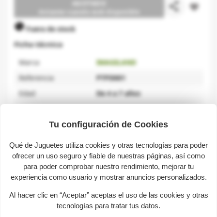
AGOTADO
share
favorite_border
Avísame cuando esté disponible

Fuera de stock
Ficha técnica
Marca
IMAGILAND
Referencia
PTPD001
Edad
De 4 a 7 años
Tu configuración de Cookies
Descripción
Qué de Juguetes utiliza cookies y otras tecnologías para poder
ofrecer un uso seguro y fiable de nuestras páginas, así como
Plastilina- Pack Creativo.
para poder comprobar nuestro rendimiento, mejorar tu
experiencia como usuario y mostrar anuncios personalizados.
Juega y diviértete con este pack de 5 botes de plastilina,
una prensa con 2 moldes de extrusión y 16 láminas de
Al hacer clic en “Aceptar” aceptas el uso de las cookies y otras
divertidas actividades.
tecnologías para tratar tus datos.