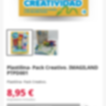
Plastilina- Pack Creativo. IMAGILAND
PTPD001
Plastilina- Pack Creativo.
8,95 €
Impuestos incluidos