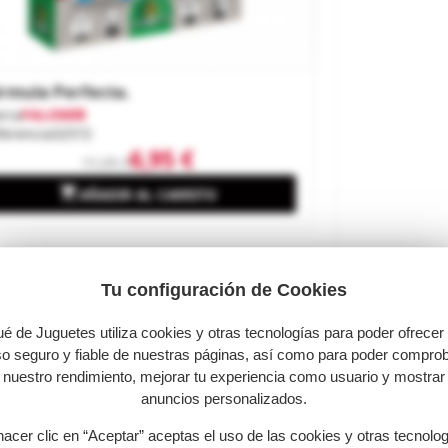
rmula Perfecta.
rca
FALOMIR
ferencia
32572
6,95 €
11,95 €

AÑADIR AL CARRITO
Tu configuración de Cookies
é de Juguetes utiliza cookies y otras tecnologías para poder ofrecer
o seguro y fiable de nuestras páginas, así como para poder compro
nuestro rendimiento, mejorar tu experiencia como usuario y mostrar
anuncios personalizados.
hacer clic en “Aceptar” aceptas el uso de las cookies y otras tecnolo