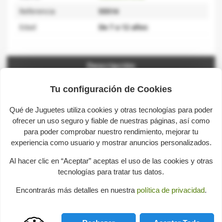
Referencia
55514
Edad
De 7 a 12 años
Descripción
Tu configuración de Cookies
Arqueojugando T-Rex gigante.
Qué de Juguetes utiliza cookies y otras tecnologías para poder
Contiene martillo y cincel para convertirse en un
ofrecer un uso seguro y fiable de nuestras páginas, así como
verdadero paleontólogo.
para poder comprobar nuestro rendimiento, mejorar tu
experiencia como usuario y mostrar anuncios personalizados.
Juegos Educativos
-
Juegos de ciencia
-
Arqueología
Al hacer clic en “Aceptar” aceptas el uso de las cookies y otras
tecnologías para tratar tus datos.
Encontrarás más detalles en nuestra
política de privacidad
.
GPSR. Reglamento sobre seguridad general de
los productos