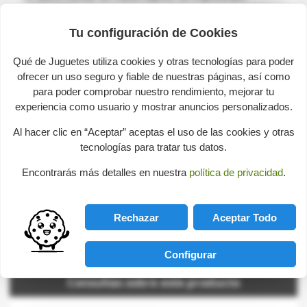
vibraciones.
Tu configuración de Cookies
Juegos Educativos
-
Juegos de ciencia
-
Robótica para
niños
Qué de Juguetes utiliza cookies y otras tecnologías para poder
ofrecer un uso seguro y fiable de nuestras páginas, así como
para poder comprobar nuestro rendimiento, mejorar tu
GPSR. Reglamento sobre seguridad general de
experiencia como usuario y mostrar anuncios personalizados.
los productos
Al hacer clic en “Aceptar” aceptas el uso de las cookies y otras
tecnologías para tratar tus datos.
Marca:
4M
Encontrarás más detalles en nuestra
política de privacidad
.
Representante:
Toynamics Iberia, SLU
País del representante:
España
Rechazar
Aceptar Todo
Calle de la Rutlla 35-37 08221
Dirección:
Terrassa
Email:
contacto@toynamics.com
Configurar
Consultas sobre este producto