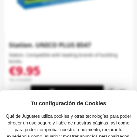
Station. UNICO PLUS 8547
Station. Compatible with leading brands of building
bricks.
€9.95
Tax included
share

favorite_border
ADD TO CART
Tu configuración de Cookies
Description
Qué de Juguetes utiliza cookies y otras tecnologías para poder
ofrecer un uso seguro y fiable de nuestras páginas, así como
para poder comprobar nuestro rendimiento, mejorar tu
Station. Compatible with leading brands of building
experiencia como usuario y mostrar anuncios personalizados.