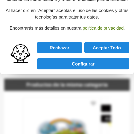
bricks.
Al hacer clic en “Aceptar” aceptas el uso de las cookies y otras
tecnologías para tratar tus datos.
Baby Games
-
Stack & Fit
Encontrarás más detalles en nuestra
política de privacidad
.
Consultas sobre este producto
Rechazar
Aceptar Todo
help
Send us your question
Configurar
Be the first to ask a question about this product!
Productos de la misma categoria
favorite_border
On sale!
-€2.00