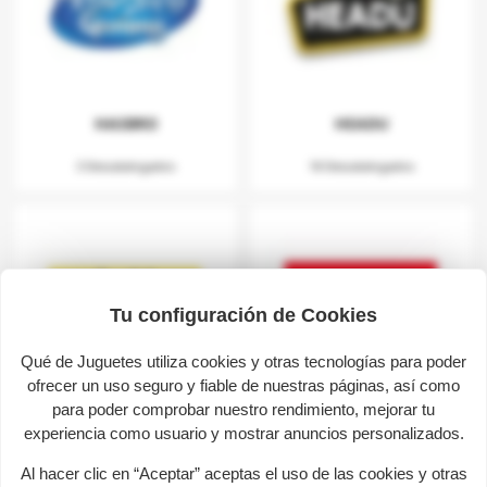
HASBRO
HEADU
3 Descatalogados
18 Descatalogados
Tu configuración de Cookies
Qué de Juguetes utiliza cookies y otras tecnologías para poder
ofrecer un uso seguro y fiable de nuestras páginas, así como
para poder comprobar nuestro rendimiento, mejorar tu
HELLER
HORNBY
experiencia como usuario y mostrar anuncios personalizados.
Al hacer clic en “Aceptar” aceptas el uso de las cookies y otras
33 Descatalogados
12 Descatalogados