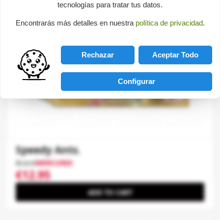
tecnologías para tratar tus datos.
Encontrarás más detalles en nuestra
política de privacidad
.
Rechazar
Aceptar Todo
Configurar
Speedy Ants.
Brand
MERCURIO
€12.95
ADD TO CART