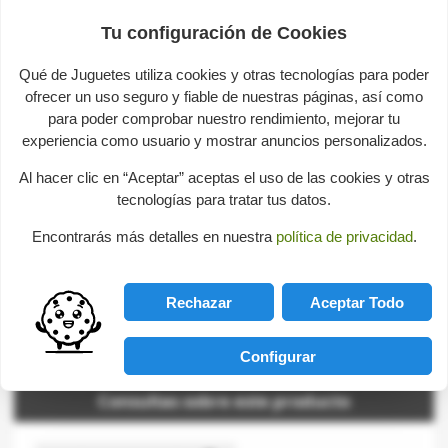
Reference
AL1611
Tu configuración de Cookies
Age
A partir de 8 años
Qué de Juguetes utiliza cookies y otras tecnologías para poder
Number of pieces
226
ofrecer un uso seguro y fiable de nuestras páginas, así como
para poder comprobar nuestro rendimiento, mejorar tu
Material
Metal
experiencia como usuario y mostrar anuncios personalizados.
Al hacer clic en “Aceptar” aceptas el uso de las cookies y otras
Description
tecnologías para tratar tus datos.
Encontrarás más detalles en nuestra
política de privacidad
.
A class fighter, Apis.
A perfect gift for creative kids.
Rechazar
Aceptar Todo
Build Games
-
Disassemble & assemble
Configurar
Consultas sobre este producto