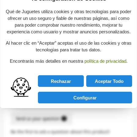
Age
De 6 a 10 años
Qué de Juguetes utiliza cookies y otras tecnologías para poder
Number of pieces
40
ofrecer un uso seguro y fiable de nuestras páginas, así como
para poder comprobar nuestro rendimiento, mejorar tu
experiencia como usuario y mostrar anuncios personalizados.
Description
Al hacer clic en “Aceptar” aceptas el uso de las cookies y otras
tecnologías para tratar tus datos.
Conjunto Poké Ball con 2 Pokémon construibles y 2 Poké
Encontrarás más detalles en nuestra
política de privacidad
.
Ball. Cuenta con las figuras construibles de Pikachu y
Zubat.
Rechazar
Aceptar Todo
Build Games
-
Nestable Blocks
Configurar
Consultas sobre este producto
help
Send us your question
Be the first to ask a question about this product!