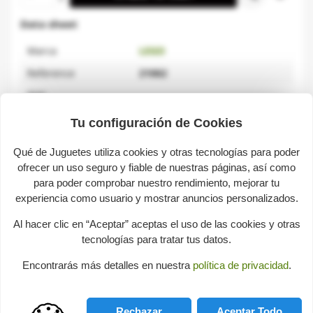
Data sheet
Marca
LEGO
Reference
21062
Age
Number of pieces
1880
Tu configuración de Cookies
Qué de Juguetes utiliza cookies y otras tecnologías para poder
ofrecer un uso seguro y fiable de nuestras páginas, así como
Description
para poder comprobar nuestro rendimiento, mejorar tu
experiencia como usuario y mostrar anuncios personalizados.
Trevi Fountain.
Al hacer clic en “Aceptar” aceptas el uso de las cookies y otras
tecnologías para tratar tus datos.
Lego
-
Architecture and Art
Encontrarás más detalles en nuestra
política de privacidad
.
GPSR. Reglamento sobre seguridad general de
los productos
Rechazar
Aceptar Todo