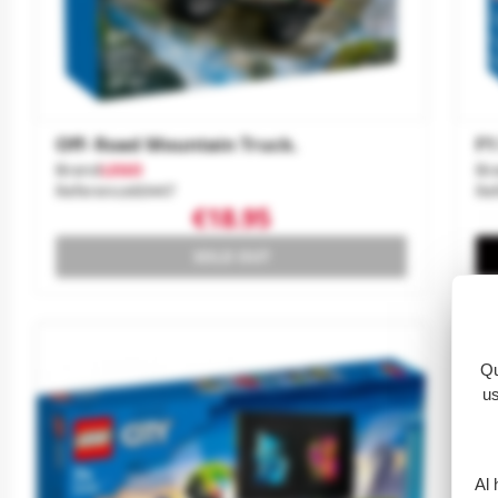
Off- Road Mountain Truck.
F1
Brand
LEGO
Br
Reference
60447
Re
€18.95
SOLD OUT
Qu
us
Al 