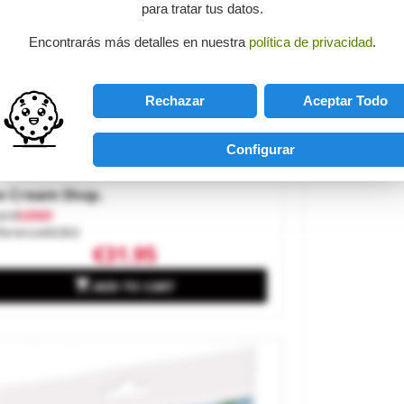
para tratar tus datos.
Encontrarás más detalles en nuestra
política de privacidad
.
Rechazar
Aceptar Todo
Configurar
e Cream Shop.
and
LEGO
ference
60363
€31.95

ADD TO CART