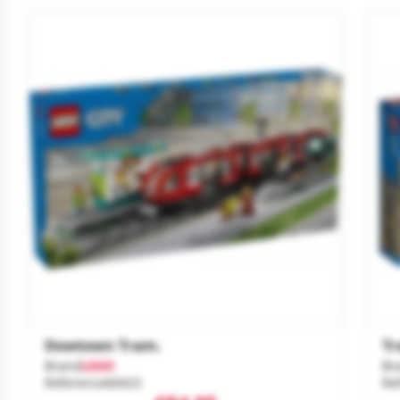
Dowtown Tram.
Tr
Brand
LEGO
Br
Reference
60423
Re