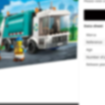
Please view s
Data sheet
Marca
Reference
Age
Number of 
Release yea