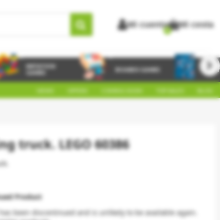
Mi cuenta
Mi cesta
0
keyboard_arrow_right
IMITATION
BOARDS GAMES
BABY
GAMES
NEWS
OFFERS
COMING SOON
TOP SALES
BLOG
ing truck. LEGO 60386
ck.
nued Product
has been discontinued and is unlikely to be available again.