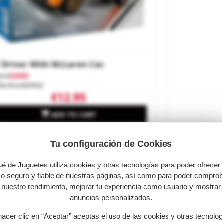
 Driver With McLaren Car.
and
LEGO
ference
60442
€12.95

ADD TO CART
Tu configuración de Cookies
é de Juguetes utiliza cookies y otras tecnologías para poder ofrecer
o seguro y fiable de nuestras páginas, así como para poder compro
nuestro rendimiento, mejorar tu experiencia como usuario y mostrar
anuncios personalizados.
hacer clic en “Aceptar” aceptas el uso de las cookies y otras tecnolo