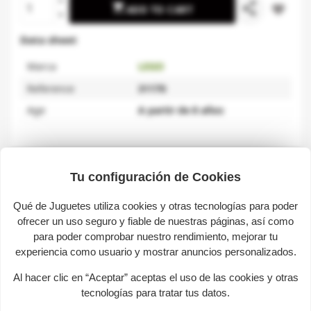
share

favorite_border
ADD TO CART
Data sheet
Marca
LEGO
Reference
31170
Age
A partir de 8 años
Description
Tu configuración de Cookies
Qué de Juguetes utiliza cookies y otras tecnologías para poder
Fauna Salvaje: Flamenco Rosa.
ofrecer un uso seguro y fiable de nuestras páginas, así como
Este set LEGO ofrece 3 opciones de construcción
para poder comprobar nuestro rendimiento, mejorar tu
diferentes con los mismos ladrillos: un flamenco rosa
experiencia como usuario y mostrar anuncios personalizados.
de juguete con cabeza articulada en una base cubierta
de plantas, una cacatúa rosa de juguete articulada que
Al hacer clic en “Aceptar” aceptas el uso de las cookies y otras
gira la cabeza 360° o un adorable ajolote rosa de
tecnologías para tratar tus datos.
juguete articulado con plantas submarinas. Los 3