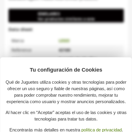
SIMILARES
Ver productos similares a este
Data sheet
Marca
LEGO
Reference
42160
Age
A partir de 10 años
Number of pieces
914
Tu configuración de Cookies
Material
Plastic
Qué de Juguetes utiliza cookies y otras tecnologías para poder
ofrecer un uso seguro y fiable de nuestras páginas, así como
para poder comprobar nuestro rendimiento, mejorar tu
Description
experiencia como usuario y mostrar anuncios personalizados.
Al hacer clic en “Aceptar” aceptas el uso de las cookies y otras
tecnologías para tratar tus datos.
Audi RS Q e-tron.
Encontrarás más detalles en nuestra
política de privacidad
.