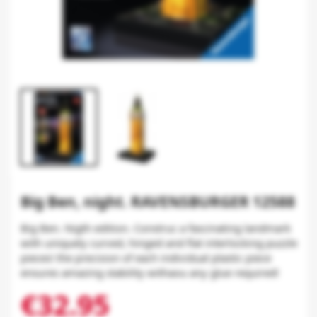
Big Ben, night. RAVENSBURGER 12588
Big Ben. Nigth edition. Construc a fascinating landmark
with uniquely curved, hinged and flat interlocking puzzle
pieces! the precision of each individual plastic piece
ensures amazing stability withaou any glue required!
€32.95