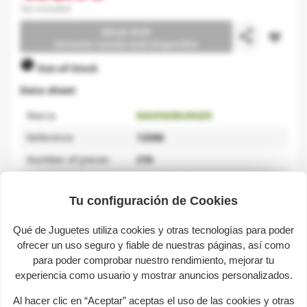
Tax included
SOLD OUT
share
favorite_border
Avísame cuando esté disponible

Out-of-Stock
Data sheet
Marca
RAVENSBURGER
Reference
12588
Number of pieces
216
Size
5,5 x 5,5 x 39 cm
Tu configuración de Cookies
Qué de Juguetes utiliza cookies y otras tecnologías para poder
Description
ofrecer un uso seguro y fiable de nuestras páginas, así como
para poder comprobar nuestro rendimiento, mejorar tu
experiencia como usuario y mostrar anuncios personalizados.
Big Ben. Nigth edition. Construc a fascinating landmark
with uniquely curved, hinged and flat interlocking
Al hacer clic en “Aceptar” aceptas el uso de las cookies y otras
puzzle pieces! the precision of each individual plastic