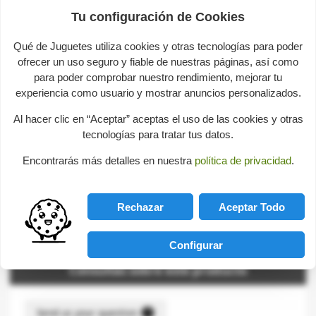
Tu configuración de Cookies
Data sheet
Qué de Juguetes utiliza cookies y otras tecnologías para poder
Age
De 4 a 10 años
ofrecer un uso seguro y fiable de nuestras páginas, así como
Number of players
1
para poder comprobar nuestro rendimiento, mejorar tu
experiencia como usuario y mostrar anuncios personalizados.
Material
Wood
Al hacer clic en “Aceptar” aceptas el uso de las cookies y otras
tecnologías para tratar tus datos.
Description
Encontrarás más detalles en nuestra
política de privacidad
.
3D cube Blocks.
Rechazar
Aceptar Todo
Logic & Skill
-
Others
Configurar
Consultas sobre este producto
help
Send us your question