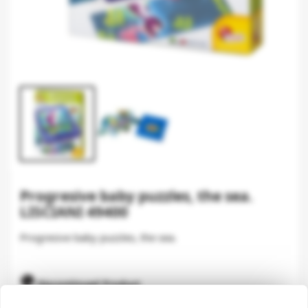
Progresive baby puzzles, the sea.
LISCIANI 49400
Progresive baby puzzles, the sea.

Discontinued Product
This product has been discontinued and is unlikely to be