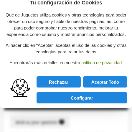
Tu configuración de Cookies
available again. Please view similar products.
Qué de Juguetes utiliza cookies y otras tecnologías para poder
SIMILARES
ofrecer un uso seguro y fiable de nuestras páginas, así como
Ver productos similares a este
para poder comprobar nuestro rendimiento, mejorar tu
experiencia como usuario y mostrar anuncios personalizados.
Description
Al hacer clic en “Aceptar” aceptas el uso de las cookies y otras
tecnologías para tratar tus datos.
Progresive baby puzzles, the sea. Piece together the 9
Encontrarás más detalles en nuestra
política de privacidad
.
progessive puzzles on the sea in the special self
correcting box, one inside the other.
Rechazar
Aceptar Todo
Logic & Skill
-
Puzzles
-
children's
Configurar
Consultas sobre este producto
help
Send us your question