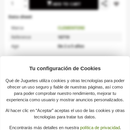
share

favorite_border
ADD TO CART
Data sheet
Marca
CLEMENTONI
Reference
16719
Age
De 2 a 5 años
Tu configuración de Cookies
Description
Qué de Juguetes utiliza cookies y otras tecnologías para poder
ofrecer un uso seguro y fiable de nuestras páginas, así como
Little match: animals and textures.
para poder comprobar nuestro rendimiento, mejorar tu
Puzzle for young children of two or three pieces placed
experiencia como usuario y mostrar anuncios personalizados.
inside a frame.
Al hacer clic en “Aceptar” aceptas el uso de las cookies y otras
It contains 6 puzzles for the child to recognize the fur of
tecnologías para tratar tus datos.
different animals by combining textures and
illustrations.
Encontrarás más detalles en nuestra
política de privacidad
.