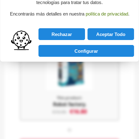
Email:
info@ludilo.es
tecnologías para tratar tus datos.
Encontrarás más detalles en nuestra
política de privacidad
.
Buy it with
Rechazar
Aceptar Todo
Configurar
This product:
Robot factory.
€16.80
€19.95
+