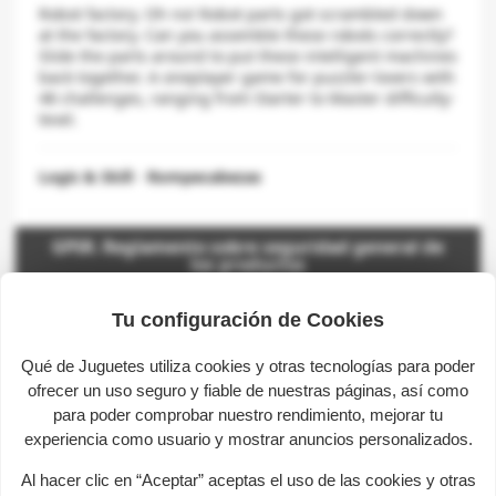
Robot factory. Oh no! Robot parts got scrambled down
at the factory. Can you assemble these robots correctly?
Slide the parts around to put these intelligent machines
back together. A oneplayer game for puzzler-lovers with
48 challenges, ranging from Starter to Master difficulty-
level.
Logic & Skill
-
Rompecabezas
GPSR. Reglamento sobre seguridad general de
los productos
Tu configuración de Cookies
Marca:
SMART GAMES
Qué de Juguetes utiliza cookies y otras tecnologías para poder
Representante:
Lúdilo Sociedad Limitada
ofrecer un uso seguro y fiable de nuestras páginas, así como
País del representante:
España
para poder comprobar nuestro rendimiento, mejorar tu
Calle Font Roja (Urb. Torre en
experiencia como usuario y mostrar anuncios personalizados.
Dirección:
Conill), 24, 46117 Bétera,
Valencia
Al hacer clic en “Aceptar” aceptas el uso de las cookies y otras