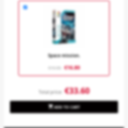
Space mission.
€16.80
€19.95
€33.60
Total price:

ADD TO CART