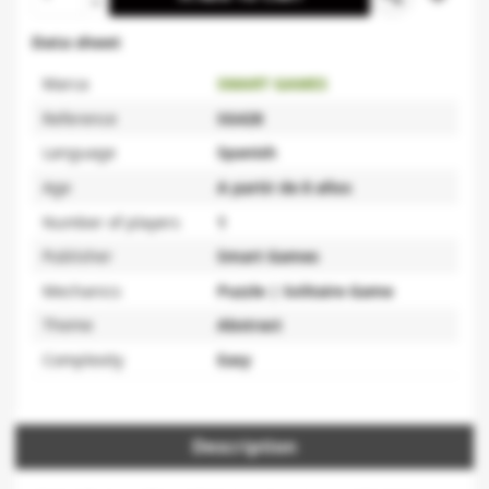
Data sheet
Marca
SMART GAMES
Reference
SG428
Language
Spanish
Age
A partir de 8 años
Number of players
1
Publisher
Smart Games
Mechanics
Puzzle | Solitaire Game
Theme
Abstract
Complexity
Easy
Description