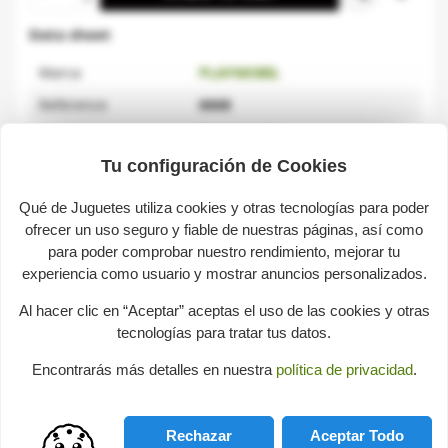
Data sheet
Marca
PLAYMOBIL
Reference
6668
Age
De 4 a 8 años
Tu configuración de Cookies
Qué de Juguetes utiliza cookies y otras tecnologías para poder
Description
ofrecer un uso seguro y fiable de nuestras páginas, así como
para poder comprobar nuestro rendimiento, mejorar tu
experiencia como usuario y mostrar anuncios personalizados.
Key chain, donkey.
Al hacer clic en “Aceptar” aceptas el uso de las cookies y otras
Playmobil
-
keychains
tecnologías para tratar tus datos.
Encontrarás más detalles en nuestra
política de privacidad
.
GPSR. Reglamento sobre seguridad general de
los productos
Rechazar
Aceptar Todo