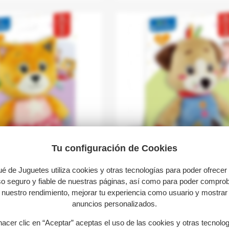
Tu configuración de Cookies
é de Juguetes utiliza cookies y otras tecnologías para poder ofrecer
o seguro y fiable de nuestras páginas, así como para poder compro
ita.
Pete, El Cahorro.
nuestro rendimiento, mejorar tu experiencia como usuario y mostrar
TONI
Marca
CLEMENTONI
anuncios personalizados.
08
Referencia
17905
13,95 €
hacer clic en “Aceptar” aceptas el uso de las cookies y otras tecnolo