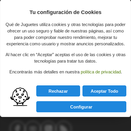
Educational toys
Tu configuración de Cookies
Logic & Skill
Qué de Juguetes utiliza cookies y otras tecnologías para poder
Build Games
ofrecer un uso seguro y fiable de nuestras páginas, así como
Imitation Games
para poder comprobar nuestro rendimiento, mejorar tu
experiencia como usuario y mostrar anuncios personalizados.
Boards Games
Al hacer clic en “Aceptar” aceptas el uso de las cookies y otras
Baby Games
tecnologías para tratar tus datos.
Encontrarás más detalles en nuestra
política de privacidad
.
You may unsubscribe at any moment. For that purpose,
please find our contact info in the legal notice.
Rechazar
Aceptar Todo
Configurar
FOLLOW US