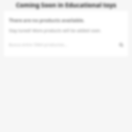
Coming Soon in Educational toys
There are no products available.
Stay tuned! More products will be added soon.