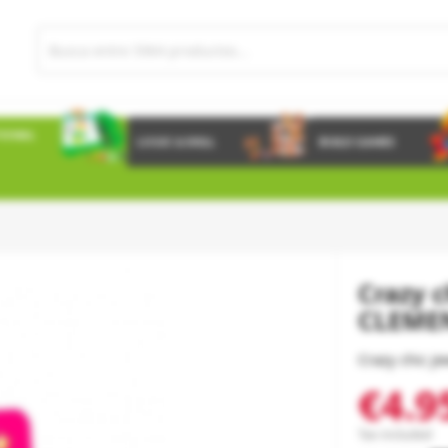
IONAL
LOGIC & SKILL
BUILD GAMES
Crazy c
CLEME
Crazy chic jew
€4.9
Tax included