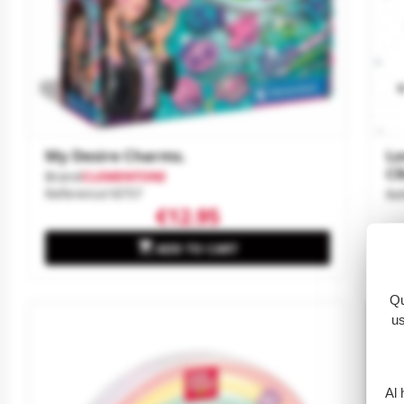
My Desire Charms.
Lo
C
Brand
CLEMENTONI
Reference
18757
Re
€12.95

ADD TO CART
Qu
us
Al 