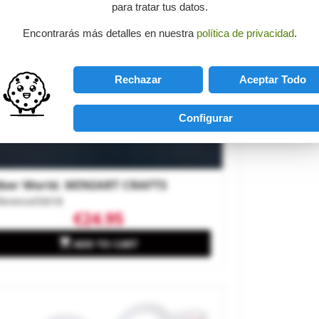
para tratar tus datos.
Encontrarás más detalles en nuestra
política de privacidad
.
Rechazar
Aceptar Todo
Configurar
lber World. MINIART CRAFTS
ference
55018
€24.95

ADD TO CART