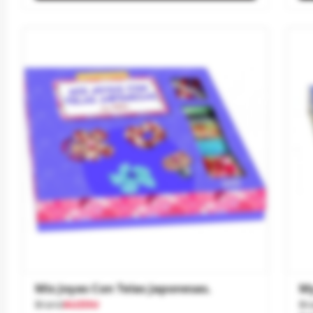
Mis Joyas Con Telas Japonesas.
My
Brand
AUZOU
Br