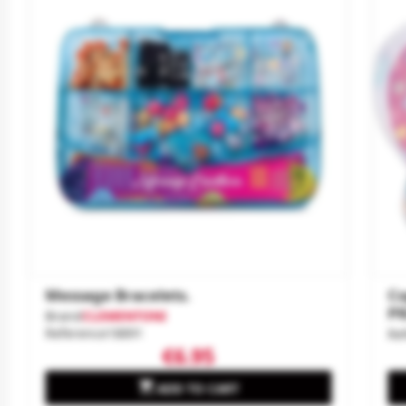
Message Bracelets.
Co
P
Brand
CLEMENTONI
Reference
18891
Re
€6.95

ADD TO CART