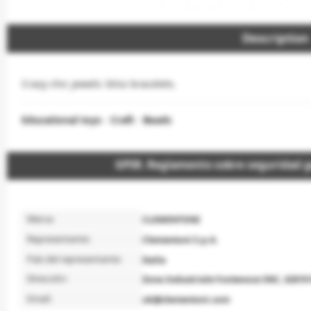
Description
Crazy chic jewels: bliss bracelets.
Educational toys
-
Craft
-
Beads
GPSR. Reglamento sobre seguridad g
Marca:
CLEMENTONI
Representante:
Clementoni S.p.A.
País del representante:
Italia
Dirección:
Zona Industriale Fontenoce SNC, 62019
Email:
uk@clementoni.com