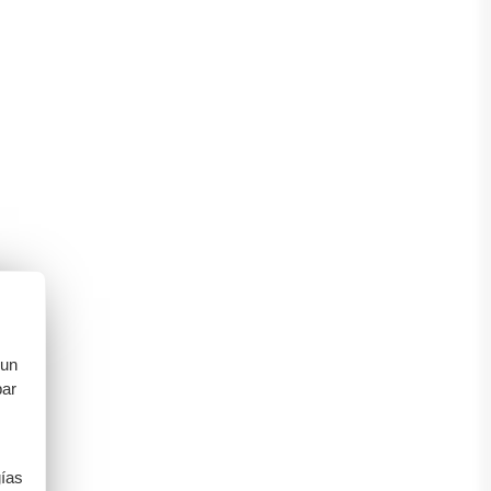
 un
bar
gías