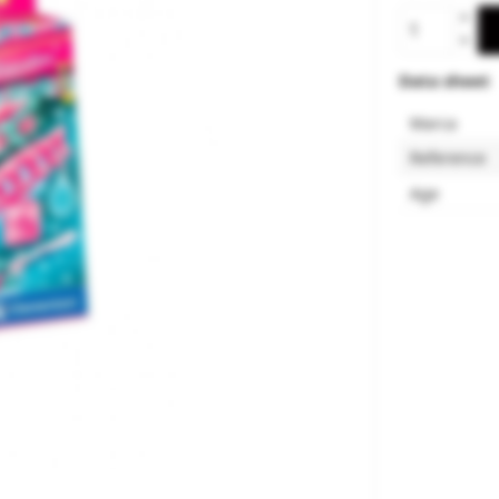
Data sheet
Marca
Reference
Age