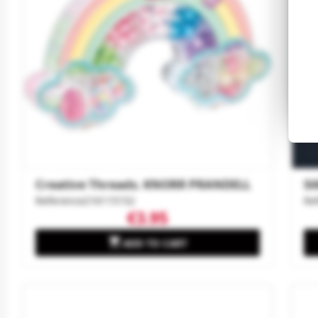
Creative Threads. KNORR PRANDELL
Si
Reference
216115152
Re
€3.95

ADD TO CART