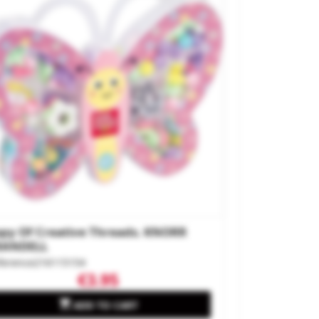
py Of Creative Threads. KNORR
RANDELL
ference
216115154
€3.95

ADD TO CART