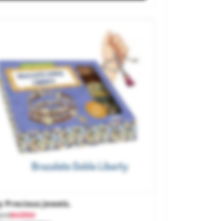
 Precious Jewels.
and
AUZOU