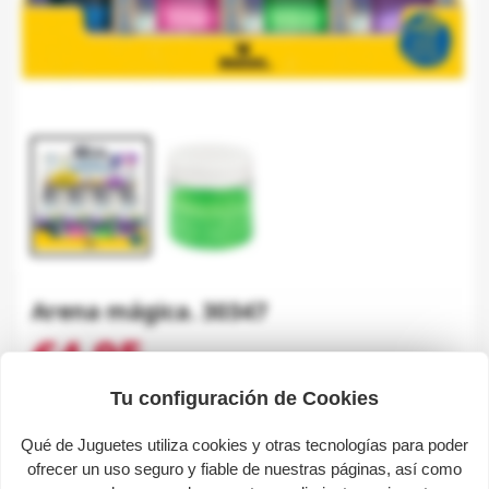
Arena mágica. 30347
€4.95
Tax included
Tu configuración de Cookies
SOLD OUT
share
favorite_border
Qué de Juguetes utiliza cookies y otras tecnologías para poder
Avísame cuando esté disponible
ofrecer un uso seguro y fiable de nuestras páginas, así como

Out-of-Stock