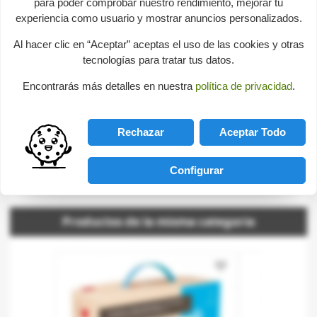
para poder comprobar nuestro rendimiento, mejorar tu
experiencia como usuario y mostrar anuncios personalizados.
Data sheet
Al hacer clic en “Aceptar” aceptas el uso de las cookies y otras
Age
De 3 a 11 años
tecnologías para tratar tus datos.
Encontrarás más detalles en nuestra
política de privacidad
.
Consultas sobre este producto
Rechazar
Aceptar Todo
help
Send us your question
Configurar
Be the first to ask a question about this product!
Productos de la misma categoria
favorite_border