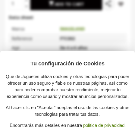
share

favorite_border
ADD TO CART
Data sheet
Marca
IMAGILAND
Reference
PTC002
Age
De 4 a 6 años
Size
23 x 17 x 4 cm
Tu configuración de Cookies
Qué de Juguetes utiliza cookies y otras tecnologías para poder
Description
ofrecer un uso seguro y fiable de nuestras páginas, así como
para poder comprobar nuestro rendimiento, mejorar tu
experiencia como usuario y mostrar anuncios personalizados.
Kit brilla en la oscuridad. El universo.
Al hacer clic en “Aceptar” aceptas el uso de las cookies y otras
tecnologías para tratar tus datos.
Educational toys
-
Sciencie Games
-
Astronomy
Encontrarás más detalles en nuestra
política de privacidad
.