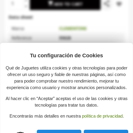
share

favorite_border
ADD TO CART
Data sheet
Marca
CLEMENTONI
Reference
55628
Age
De 8 a 13 años
Tu configuración de Cookies
Qué de Juguetes utiliza cookies y otras tecnologías para poder
Description
ofrecer un uso seguro y fiable de nuestras páginas, así como
para poder comprobar nuestro rendimiento, mejorar tu
experiencia como usuario y mostrar anuncios personalizados.
Laboratorio Bombas de baño.
Al hacer clic en “Aceptar” aceptas el uso de las cookies y otras
tecnologías para tratar tus datos.
Educational toys
-
Sciencie Games
-
Experiments
Encontrarás más detalles en nuestra
política de privacidad
.
GPSR. Reglamento sobre seguridad general de
los productos