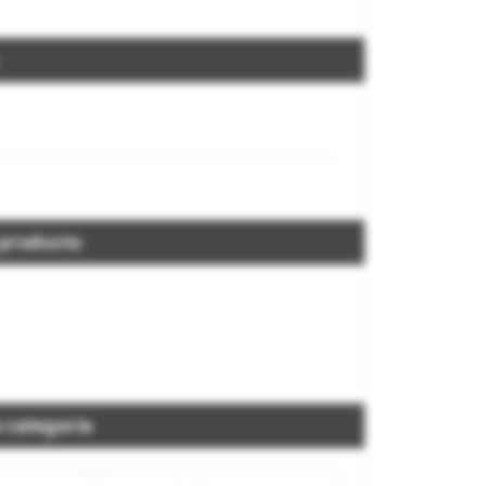
 producto
 categoria