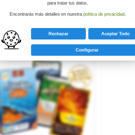
para tratar tus datos.
and
HABA
ference
303527
Encontrarás más detalles en nuestra
política de privacidad
.
€17.95

ADD TO CART
Rechazar
Aceptar Todo
Configurar