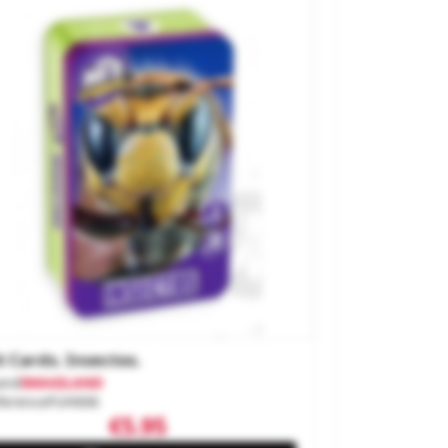
t Cards. Insectos.
and
IMAGILAND
ference
FUH006
€5.95