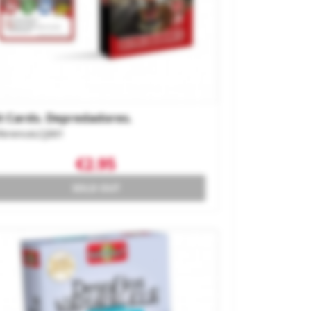
t Cards. Depredadores.
ference
LCJ001
€2.95
SOLD OUT