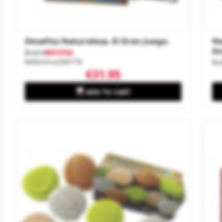
Desafíos Naturaleza. El Gran Juego.
Na
An
Brand
BIOVIVA
Reference
200776
Br
€31.95

ADD TO CART