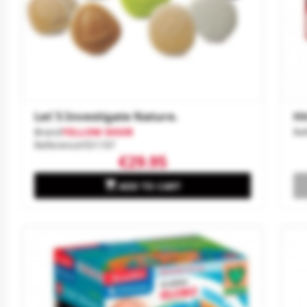
Let´s Investigate Nature.
Hi
Brand
YELLOW DOOR
Re
Reference
YD1197
€29.95

ADD TO CART