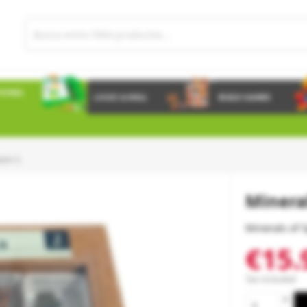
IONAL
LOGIC & SKILL
BUILD GAMES
ain 2.
Minera
Minerals of S
€15.
Tax included