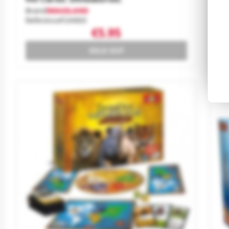
Brand
IMAGILAND
Br
Reference
FUH003
Re
€5.95
SOLD OUT