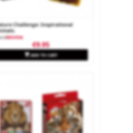
ture Challenge: Inspirational
imals.
and
BIOVIVA
€9.95

ADD TO CART