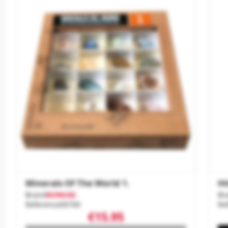
Minerals Of The World 1.
Hi
Brand
KUNUGI
Br
Reference
00700
Re
€15.95