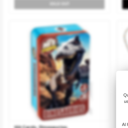
SOLD OUT
Qu
us
Al 
Hit Cards. Dinosaurios.
Te