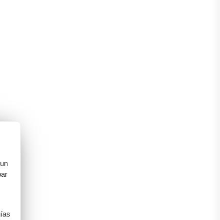
 un
bar
gías