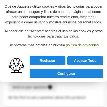
Size
21 x 14 x 3,5 cm
Qué de Juguetes utiliza cookies y otras tecnologías para poder
ofrecer un uso seguro y fiable de nuestras páginas, así como
para poder comprobar nuestro rendimiento, mejorar tu
experiencia como usuario y mostrar anuncios personalizados.
Description
Al hacer clic en “Aceptar” aceptas el uso de las cookies y otras
tecnologías para tratar tus datos.
Pieces with hook-and-loop fastening to take apart and
Encontrarás más detalles en nuestra
política de privacidad
.
join together again, with board and knife. 17 pcs.
Imitation Games
-
Jobs and Home
Rechazar
Aceptar Todo
Consultas sobre este producto
Configurar
help
Send us your question
Be the first to ask a question about this product!