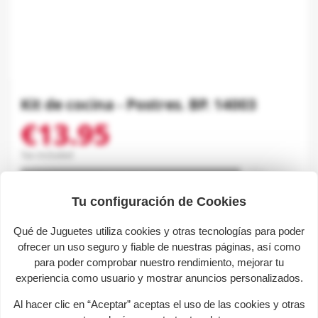
Kit de cocina - Postres. BP. 14003
€13.95
Tax included
SOLD OUT
share
favorite_border
Avísame cuando esté disponible
Tu configuración de Cookies

Out-of-Stock
Qué de Juguetes utiliza cookies y otras tecnologías para poder
Data sheet
ofrecer un uso seguro y fiable de nuestras páginas, así como
para poder comprobar nuestro rendimiento, mejorar tu
Material
Wood
experiencia como usuario y mostrar anuncios personalizados.
Al hacer clic en “Aceptar” aceptas el uso de las cookies y otras