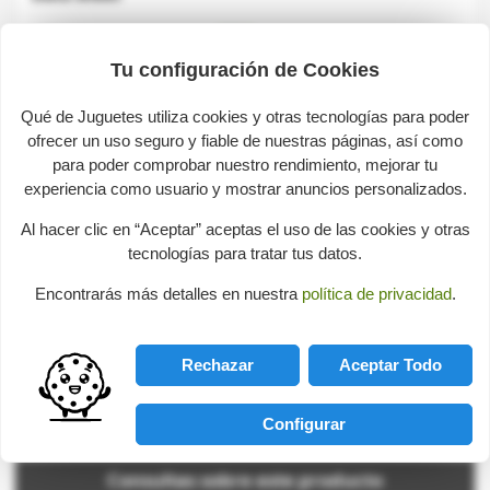
Marca
BRIO
Reference
33722
Tu configuración de Cookies
Age
De 3 a 6 años
Qué de Juguetes utiliza cookies y otras tecnologías para poder
ofrecer un uso seguro y fiable de nuestras páginas, así como
para poder comprobar nuestro rendimiento, mejorar tu
GPSR. Reglamento sobre seguridad general de
experiencia como usuario y mostrar anuncios personalizados.
los productos
Al hacer clic en “Aceptar” aceptas el uso de las cookies y otras
tecnologías para tratar tus datos.
Marca:
BRIO
Encontrarás más detalles en nuestra
política de privacidad
.
Representante:
Ravensburger AG
País del representante:
Alemania
Rechazar
Aceptar Todo
Robert-Bosch-Str. 1, 88214
Dirección:
Ravensburg
Email:
info@ravensburger.de
Configurar
Consultas sobre este producto