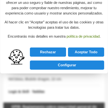
ofrecer un uso seguro y fiable de nuestras páginas, así como
share
para poder comprobar nuestro rendimiento, mejorar tu

favorite_border
ADD TO CART
experiencia como usuario y mostrar anuncios personalizados.
Data sheet
Al hacer clic en “Aceptar” aceptas el uso de las cookies y otras
tecnologías para tratar tus datos.
Marca
NICI
Reference
41844
Encontrarás más detalles en nuestra
política de privacidad
.
Size
22 cm
Rechazar
Aceptar Todo
Description
Configurar
NICIdoss, Blubibi dragon, 22 cm.
Logic & Skill
-
Teddies
GPSR. Reglamento sobre seguridad general de