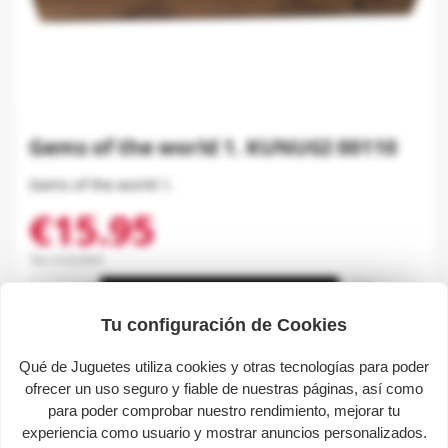
Gems of the world 1. KUNUGI 00110
Gems of the world 1.
€15.95
Tax included
share

favorite_border
ADD TO CART
Tu configuración de Cookies
Description
Qué de Juguetes utiliza cookies y otras tecnologías para poder
ofrecer un uso seguro y fiable de nuestras páginas, así como
para poder comprobar nuestro rendimiento, mejorar tu
experiencia como usuario y mostrar anuncios personalizados.
Gems of the world 1.