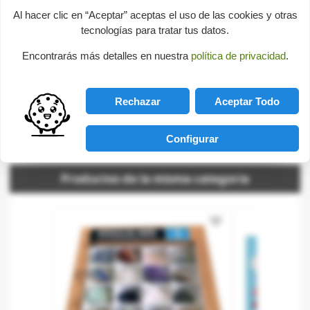
Al hacer clic en “Aceptar” aceptas el uso de las cookies y otras
Educational toys
-
Sciencie Games
-
Natural Science
tecnologías para tratar tus datos.
Encontrarás más detalles en nuestra
política de privacidad
.
Consultas sobre este producto
Rechazar
Aceptar Todo
help
Send us your question
Be the first to ask a question about this product!
Configurar
Productos de la misma categoria
favorite_border